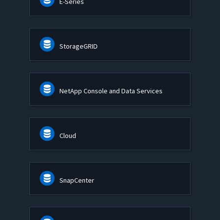
E-Series
StorageGRID
NetApp Console and Data Services
Cloud
SnapCenter