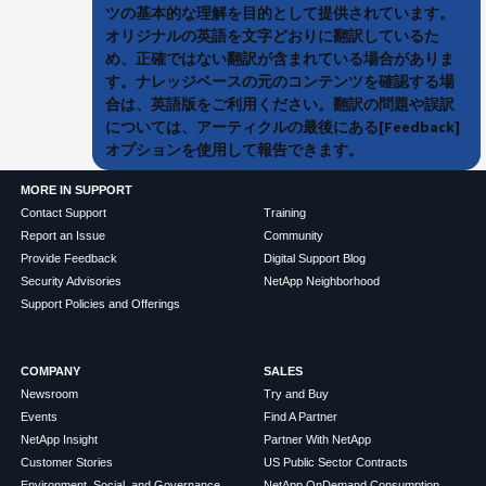
ツの基本的な理解を目的として提供されています。
オリジナルの英語を文字どおりに翻訳しているた
め、正確ではない翻訳が含まれている場合がありま
す。ナレッジベースの元のコンテンツを確認する場
合は、英語版をご利用ください。翻訳の問題や誤訳
については、アーティクルの最後にある[Feedback]
オプションを使用して報告できます。
MORE IN SUPPORT
Contact Support
Training
Report an Issue
Community
Provide Feedback
Digital Support Blog
Security Advisories
NetApp Neighborhood
Support Policies and Offerings
COMPANY
SALES
Newsroom
Try and Buy
Events
Find A Partner
NetApp Insight
Partner With NetApp
Customer Stories
US Public Sector Contracts
Environment, Social, and Governance
NetApp OnDemand Consumption