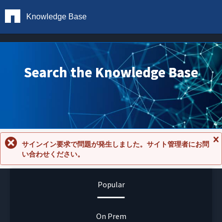
Knowledge Base
Search the Knowledge Base
サインイン要求で問題が発生しました。サイト管理者にお問
メ
い合わせください。
ッ
セ
ー
ジ
Popular
を
閉
じ
る
On Prem