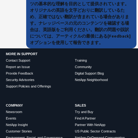
ツの基本的な理解を目的として提供されています。
オリジナルの英語を文字どおりに翻訳しているた
め、正確ではない翻訳が含まれている場合がありま
す。ナレッジベースの元のコンテンツを確認する場
合は、英語版をご利用ください。翻訳の問題や誤訳
については、アーティクルの最後にある[Feedback]
オプションを使用して報告できます。
MORE IN SUPPORT
Contact Support
Training
Report an Issue
Community
Provide Feedback
Digital Support Blog
Security Advisories
NetApp Neighborhood
Support Policies and Offerings
COMPANY
SALES
Newsroom
Try and Buy
Events
Find A Partner
NetApp Insight
Partner With NetApp
Customer Stories
US Public Sector Contracts
Environment, Social, and Governance
NetApp OnDemand Consumption