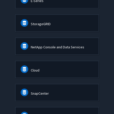
E-Series
StorageGRID
NetApp Console and Data Services
Cloud
SnapCenter