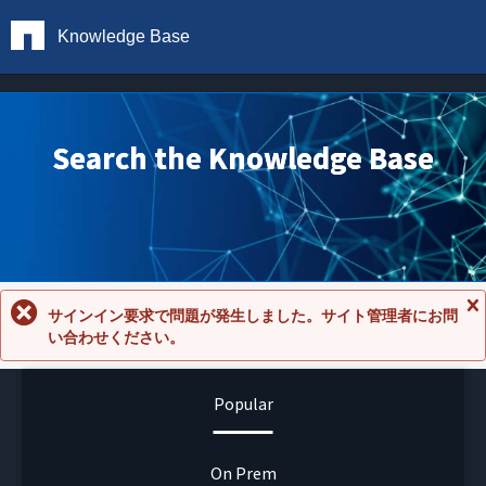
Knowledge Base
Search the Knowledge Base
サインイン要求で問題が発生しました。サイト管理者にお問
メ
い合わせください。
ッ
セ
ー
ジ
Popular
を
閉
じ
る
On Prem