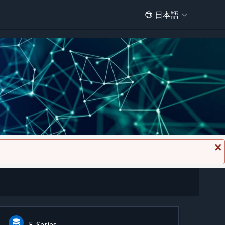
日本語
メ
ッ
セ
ー
ジ
を
閉
じ
る
E-Series