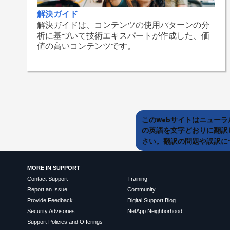
解決ガイド
解決ガイドは、コンテンツの使用パターンの分
析に基づいて技術エキスパートが作成した、価
値の高いコンテンツです。
このWebサイトはニュー
の英語を文字どおりに翻訳
さい。翻訳の問題や誤訳につ
MORE IN SUPPORT
Contact Support
Training
Report an Issue
Community
Provide Feedback
Digital Support Blog
Security Advisories
NetApp Neighborhood
Support Policies and Offerings