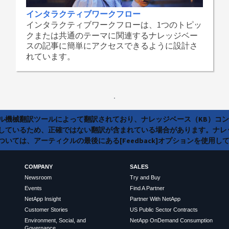
インタラクティブワークフロー
インタラクティブワークフローは、1つのトピッ
クまたは共通のテーマに関連するナレッジベー
スの記事に簡単にアクセスできるように設計さ
れています。
ラル機械翻訳ツールによって翻訳されており、ナレッジベース（KB）コ
しているため、正確ではない翻訳が含まれている場合があります。ナレ
いては、アーティクルの最後にある[Feedback]オプションを使用し
COMPANY
SALES
Newsroom
Try and Buy
Events
Find A Partner
NetApp Insight
Partner With NetApp
Customer Stories
US Public Sector Contracts
Environment, Social, and
NetApp OnDemand Consumption
Governance