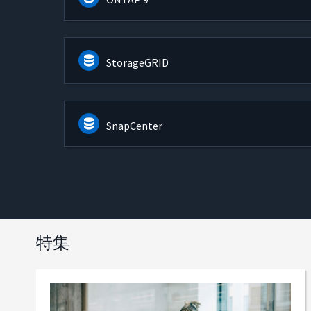
StorageGRID
SnapCenter
特集