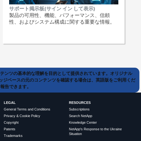
サポート掲示板(サイン イン して表示)
製品の可用性、機能、パフォーマンス、信頼
性、およびシステム構成に関する重要な情報。
ンテンツの基本的な理解を目的として提供されています。オリジナル
ッジベースの元のコンテンツを確認する場合は、英語版をご利用くだ
て報告できます。
LEGAL
RESOURCES
General Terms and Conditions
Subscriptions
Privacy & Cookie Policy
Search NetApp
Copyright
Knowledge Center
Patents
NetApp's Response to the Ukraine
Situation
Trademarks