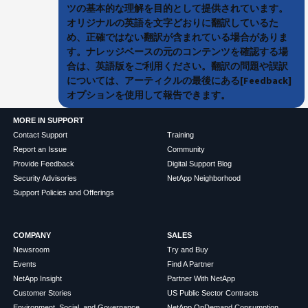
ツの基本的な理解を目的として提供されています。
オリジナルの英語を文字どおりに翻訳しているた
め、正確ではない翻訳が含まれている場合がありま
す。ナレッジベースの元のコンテンツを確認する場
合は、英語版をご利用ください。翻訳の問題や誤訳
については、アーティクルの最後にある[Feedback]
オプションを使用して報告できます。
MORE IN SUPPORT
Contact Support
Training
Report an Issue
Community
Provide Feedback
Digital Support Blog
Security Advisories
NetApp Neighborhood
Support Policies and Offerings
COMPANY
SALES
Newsroom
Try and Buy
Events
Find A Partner
NetApp Insight
Partner With NetApp
Customer Stories
US Public Sector Contracts
Environment, Social, and Governance
NetApp OnDemand Consumption