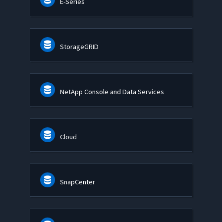
E-Series
StorageGRID
NetApp Console and Data Services
Cloud
SnapCenter