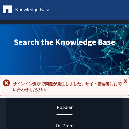
Knowledge Base
Search the Knowledge Base
サインイン要求で問題が発生しました。サイト管理者にお問
メ
い合わせください。
ッ
セ
ー
ジ
Popular
を
閉
じ
る
On Prem