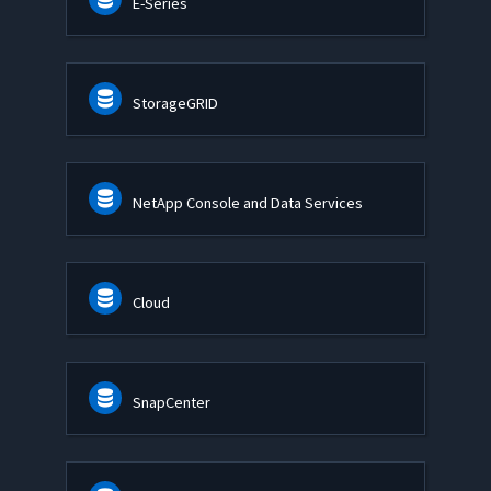
E-Series
StorageGRID
NetApp Console and Data Services
Cloud
SnapCenter