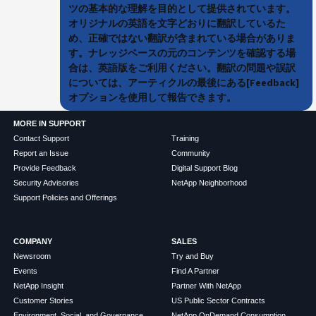
ツの基本的な理解を目的として提供されています。
オリジナルの英語を文字どおりに翻訳しているた
め、正確ではない翻訳が含まれている場合がありま
す。ナレッジベースの元のコンテンツを確認する場
合は、英語版をご利用ください。翻訳の問題や誤訳
については、アーティクルの最後にある[Feedback]
オプションを使用して報告できます。
MORE IN SUPPORT
Contact Support
Training
Report an Issue
Community
Provide Feedback
Digital Support Blog
Security Advisories
NetApp Neighborhood
Support Policies and Offerings
COMPANY
SALES
Newsroom
Try and Buy
Events
Find A Partner
NetApp Insight
Partner With NetApp
Customer Stories
US Public Sector Contracts
Environment, Social, and Governance
NetApp OnDemand Consumption