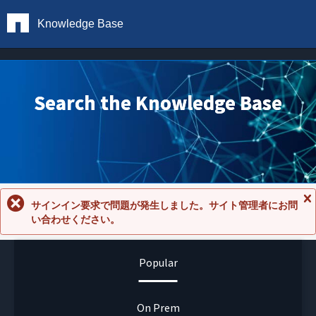
Knowledge Base
Search the Knowledge Base
サインイン要求で問題が発生しました。サイト管理者にお問
メ
い合わせください。
ッ
セ
ー
ジ
Popular
を
閉
じ
る
On Prem