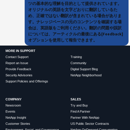
ツの基本的な理解を目的として提供されています。
オリジナルの英語を文字どおりに翻訳しているた
め、正確ではない翻訳が含まれている場合がありま
す。ナレッジベースの元のコンテンツを確認する場
合は、英語版をご利用ください。翻訳の問題や誤訳
については、アーティクルの最後にある[Feedback]
オプションを使用して報告できます。
MORE IN SUPPORT
Contact Support
Training
Report an Issue
Community
Provide Feedback
Digital Support Blog
Security Advisories
NetApp Neighborhood
Support Policies and Offerings
COMPANY
SALES
Newsroom
Try and Buy
Events
Find A Partner
NetApp Insight
Partner With NetApp
Customer Stories
US Public Sector Contracts
Environment, Social, and Governance
NetApp OnDemand Consumption