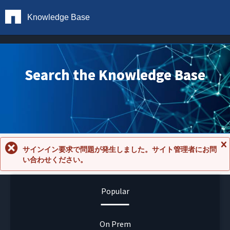
Knowledge Base
Search the Knowledge Base
サインイン要求で問題が発生しました。サイト管理者にお問
メ
い合わせください。
ッ
セ
ー
ジ
Popular
を
閉
じ
る
On Prem