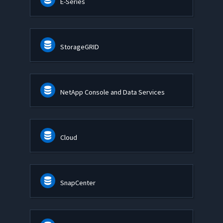
E-Series
StorageGRID
NetApp Console and Data Services
Cloud
SnapCenter