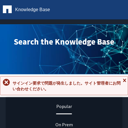
Knowledge Base
Search the Knowledge Base
サインイン要求で問題が発生しました。サイト管理者にお問
メ
い合わせください。
ッ
セ
ー
ジ
Popular
を
閉
じ
る
On Prem