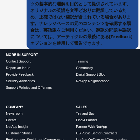
ツの基本的な理解を目的として提供されています。
オリジナルの英語を文字どおりに翻訳しているた
め、正確ではない翻訳が含まれている場合がありま
す。ナレッジベースの元のコンテンツを確認する場
合は、英語版をご利用ください。翻訳の問題や誤訳
については、アーティクルの最後にある[Feedback]
オプションを使用して報告できます。
MORE IN SUPPORT
Contact Support
Training
Report an Issue
Community
Provide Feedback
Digital Support Blog
Security Advisories
NetApp Neighborhood
Support Policies and Offerings
COMPANY
SALES
Newsroom
Try and Buy
Events
Find A Partner
NetApp Insight
Partner With NetApp
Customer Stories
US Public Sector Contracts
Environment, Social, and Governance
NetApp OnDemand Consumption