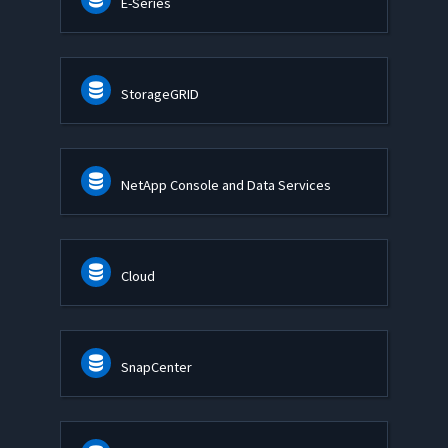
E-Series
StorageGRID
NetApp Console and Data Services
Cloud
SnapCenter