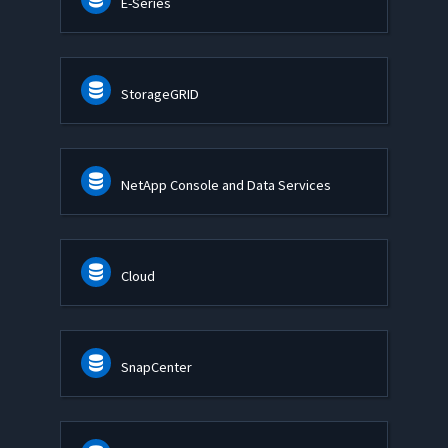
E-Series
StorageGRID
NetApp Console and Data Services
Cloud
SnapCenter