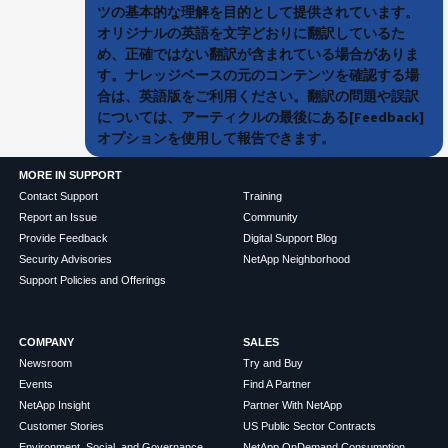
ツの基本的な理解を目的として提供されています。
オリジナルの英語を文字どおりに翻訳しているた
め、正確ではない翻訳が含まれている場合がありま
す。ナレッジベースの元のコンテンツを確認する場
合は、英語版をご利用ください。翻訳の問題や誤訳
については、アーティクルの最後にある[Feedback]
オプションを使用して報告できます。
MORE IN SUPPORT
Contact Support
Training
Report an Issue
Community
Provide Feedback
Digital Support Blog
Security Advisories
NetApp Neighborhood
Support Policies and Offerings
COMPANY
SALES
Newsroom
Try and Buy
Events
Find A Partner
NetApp Insight
Partner With NetApp
Customer Stories
US Public Sector Contracts
Environment, Social, and Governance
NetApp OnDemand Consumption