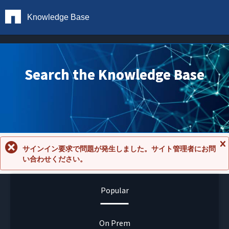
Knowledge Base
Search the Knowledge Base
サインイン要求で問題が発生しました。サイト管理者にお問
メ
い合わせください。
ッ
セ
ー
ジ
Popular
を
閉
じ
る
On Prem