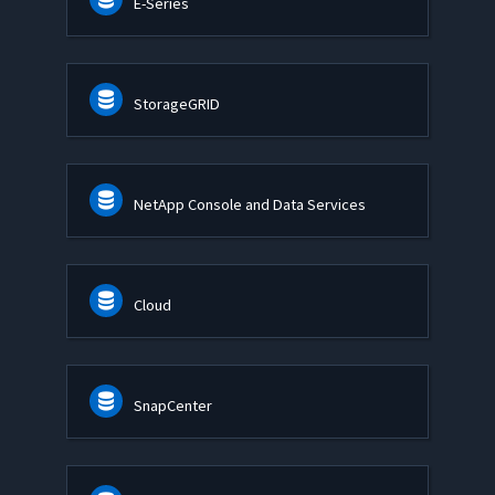
E-Series
StorageGRID
NetApp Console and Data Services
Cloud
SnapCenter