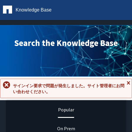
Knowledge Base
Search the Knowledge Base
サインイン要求で問題が発生しました。サイト管理者にお問
メ
い合わせください。
ッ
セ
ー
ジ
Popular
を
閉
じ
る
On Prem