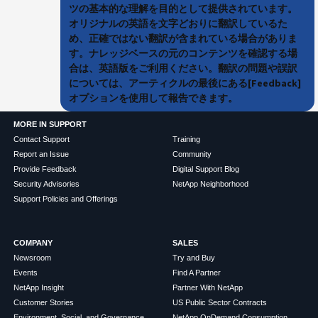
ツの基本的な理解を目的として提供されています。
オリジナルの英語を文字どおりに翻訳しているた
め、正確ではない翻訳が含まれている場合がありま
す。ナレッジベースの元のコンテンツを確認する場
合は、英語版をご利用ください。翻訳の問題や誤訳
については、アーティクルの最後にある[Feedback]
オプションを使用して報告できます。
MORE IN SUPPORT
Contact Support
Training
Report an Issue
Community
Provide Feedback
Digital Support Blog
Security Advisories
NetApp Neighborhood
Support Policies and Offerings
COMPANY
SALES
Newsroom
Try and Buy
Events
Find A Partner
NetApp Insight
Partner With NetApp
Customer Stories
US Public Sector Contracts
Environment, Social, and Governance
NetApp OnDemand Consumption