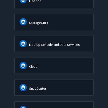
E-Series
StorageGRID
NetApp Console and Data Services
Cloud
SnapCenter