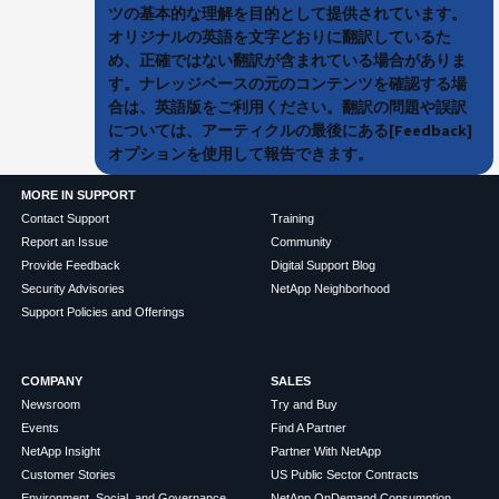
ツの基本的な理解を目的として提供されています。
オリジナルの英語を文字どおりに翻訳しているた
め、正確ではない翻訳が含まれている場合がありま
す。ナレッジベースの元のコンテンツを確認する場
合は、英語版をご利用ください。翻訳の問題や誤訳
については、アーティクルの最後にある[Feedback]
オプションを使用して報告できます。
MORE IN SUPPORT
Contact Support
Training
Report an Issue
Community
Provide Feedback
Digital Support Blog
Security Advisories
NetApp Neighborhood
Support Policies and Offerings
COMPANY
SALES
Newsroom
Try and Buy
Events
Find A Partner
NetApp Insight
Partner With NetApp
Customer Stories
US Public Sector Contracts
Environment, Social, and Governance
NetApp OnDemand Consumption