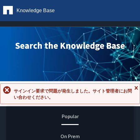
Knowledge Base
Search the Knowledge Base
サインイン要求で問題が発生しました。サイト管理者にお問
メ
い合わせください。
ッ
セ
ー
ジ
Popular
を
閉
じ
る
On Prem