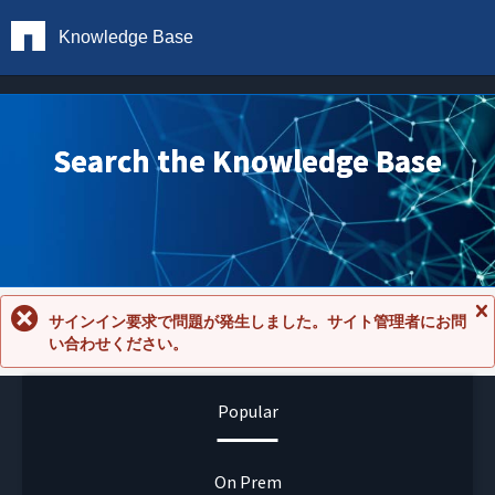
Knowledge Base
Search the Knowledge Base
サインイン要求で問題が発生しました。サイト管理者にお問
メ
い合わせください。
ッ
セ
ー
ジ
Popular
を
閉
じ
る
On Prem