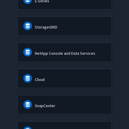
E-Series
StorageGRID
NetApp Console and Data Services
Cloud
SnapCenter