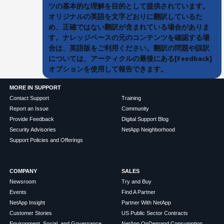
ツの基本的な理解を目的として提供されています。
オリジナルの英語を文字どおりに翻訳しているた
め、正確ではない翻訳が含まれている場合がありま
す。ナレッジベースの元のコンテンツを確認する場
合は、英語版をご利用ください。翻訳の問題や誤訳
については、アーティクルの最後にある[Feedback]
オプションを使用して報告できます。
MORE IN SUPPORT
Contact Support
Training
Report an Issue
Community
Provide Feedback
Digital Support Blog
Security Advisories
NetApp Neighborhood
Support Policies and Offerings
COMPANY
SALES
Newsroom
Try and Buy
Events
Find A Partner
NetApp Insight
Partner With NetApp
Customer Stories
US Public Sector Contracts
Environment, Social, and Governance
NetApp OnDemand Consumption