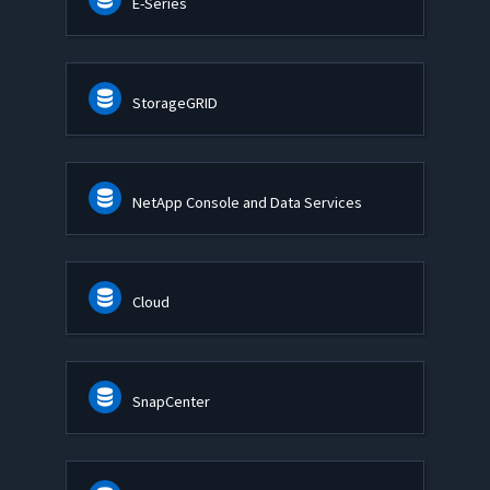
E-Series
StorageGRID
NetApp Console and Data Services
Cloud
SnapCenter