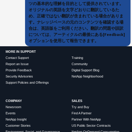
ツの基本的な理解を目的として提供されています。
オリジナルの英語を文字どおりに翻訳しているた
め、正確ではない翻訳が含まれている場合がありま
す。ナレッジベースの元のコンテンツを確認する場
合は、英語版をご利用ください。翻訳の問題や誤訳
については、アーティクルの最後にある[Feedback]
オプションを使用して報告できます。
MORE IN SUPPORT
Contact Support
Training
Report an Issue
Community
Provide Feedback
Digital Support Blog
Security Advisories
NetApp Neighborhood
Support Policies and Offerings
COMPANY
SALES
Newsroom
Try and Buy
Events
Find A Partner
NetApp Insight
Partner With NetApp
Customer Stories
US Public Sector Contracts
Environment, Social, and Governance
NetApp OnDemand Consumption