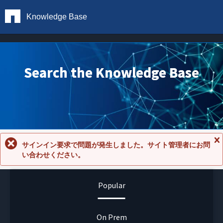
Knowledge Base
Search the Knowledge Base
サインイン要求で問題が発生しました。サイト管理者にお問
メ
い合わせください。
ッ
セ
ー
ジ
Popular
を
閉
じ
る
On Prem