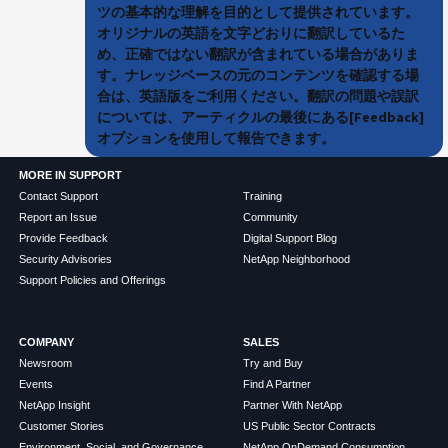
ツの基本的な理解を目的として提供されています。
オリジナルの英語を文字どおりに翻訳しているた
め、正確ではない翻訳が含まれている場合がありま
す。ナレッジベースの元のコンテンツを確認する場
合は、英語版をご利用ください。翻訳の問題や誤訳
については、アーティクルの最後にある[Feedback]
オプションを使用して報告できます。
MORE IN SUPPORT
Contact Support
Training
Report an Issue
Community
Provide Feedback
Digital Support Blog
Security Advisories
NetApp Neighborhood
Support Policies and Offerings
COMPANY
SALES
Newsroom
Try and Buy
Events
Find A Partner
NetApp Insight
Partner With NetApp
Customer Stories
US Public Sector Contracts
Environment, Social, and Governance
NetApp OnDemand Consumption