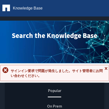
Knowledge Base
Search the Knowledge Base
サインイン要求で問題が発生しました。サイト管理者にお問
メ
い合わせください。
ッ
セ
ー
ジ
Popular
を
閉
じ
る
On Prem