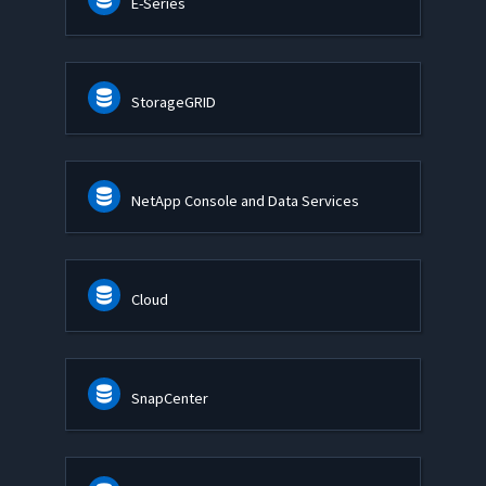
E-Series
StorageGRID
NetApp Console and Data Services
Cloud
SnapCenter