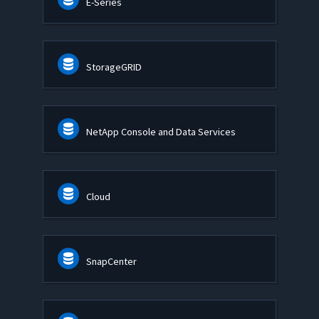
E-Series
StorageGRID
NetApp Console and Data Services
Cloud
SnapCenter