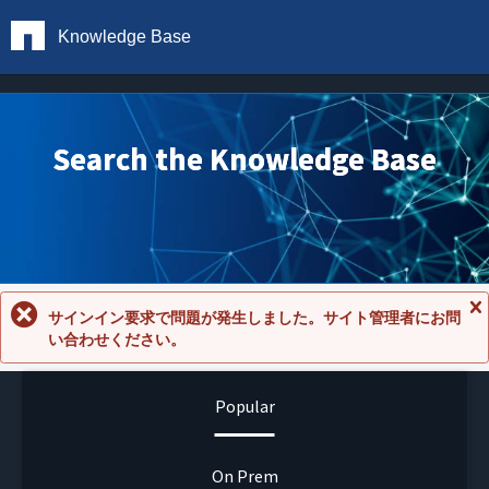
Knowledge Base
Search the Knowledge Base
サインイン要求で問題が発生しました。サイト管理者にお問
メ
い合わせください。
ッ
セ
ー
ジ
Popular
を
閉
じ
る
On Prem