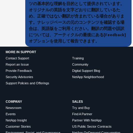
ツの基本的な理解を目的として提供されています。
オリジナルの英語を文字どおりに翻訳しているた
め、正確ではない翻訳が含まれている場合がありま
す。ナレッジベースの元のコンテンツを確認する場
合は、英語版をご利用ください。翻訳の問題や誤訳
については、アーティクルの最後にある[Feedback]
オプションを使用して報告できます。
MORE IN SUPPORT
Contact Support
Training
Report an Issue
Community
Provide Feedback
Digital Support Blog
Security Advisories
NetApp Neighborhood
Support Policies and Offerings
COMPANY
SALES
Newsroom
Try and Buy
Events
Find A Partner
NetApp Insight
Partner With NetApp
Customer Stories
US Public Sector Contracts
Environment, Social, and Governance
NetApp OnDemand Consumption