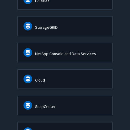
E-Series
StorageGRID
NetApp Console and Data Services
Cloud
SnapCenter