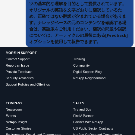
ツの基本的な理解を目的として提供されています。
オリジナルの英語を文字どおりに翻訳しているた
め、正確ではない翻訳が含まれている場合がありま
す。ナレッジベースの元のコンテンツを確認する場
合は、英語版をご利用ください。翻訳の問題や誤訳
については、アーティクルの最後にある[Feedback]
オプションを使用して報告できます。
MORE IN SUPPORT
Contact Support
Training
Report an Issue
Community
Provide Feedback
Digital Support Blog
Security Advisories
NetApp Neighborhood
Support Policies and Offerings
COMPANY
SALES
Newsroom
Try and Buy
Events
Find A Partner
NetApp Insight
Partner With NetApp
Customer Stories
US Public Sector Contracts
Environment, Social, and Governance
NetApp OnDemand Consumption