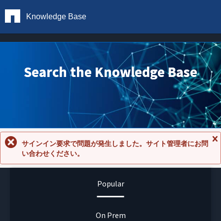
Knowledge Base
Search the Knowledge Base
サインイン要求で問題が発生しました。サイト管理者にお問
メ
い合わせください。
ッ
セ
ー
ジ
Popular
を
閉
じ
る
On Prem