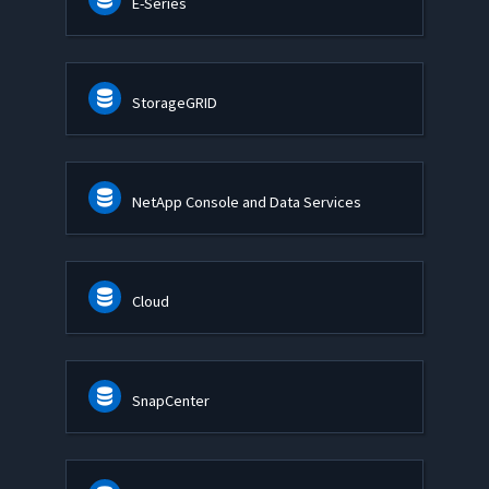
E-Series
StorageGRID
NetApp Console and Data Services
Cloud
SnapCenter