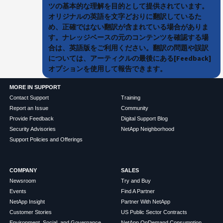
ツの基本的な理解を目的として提供されています。
オリジナルの英語を文字どおりに翻訳しているた
め、正確ではない翻訳が含まれている場合がありま
す。ナレッジベースの元のコンテンツを確認する場
合は、英語版をご利用ください。翻訳の問題や誤訳
については、アーティクルの最後にある[Feedback]
オプションを使用して報告できます。
MORE IN SUPPORT
Contact Support
Training
Report an Issue
Community
Provide Feedback
Digital Support Blog
Security Advisories
NetApp Neighborhood
Support Policies and Offerings
COMPANY
SALES
Newsroom
Try and Buy
Events
Find A Partner
NetApp Insight
Partner With NetApp
Customer Stories
US Public Sector Contracts
Environment, Social, and Governance
NetApp OnDemand Consumption