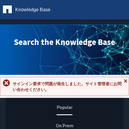
Knowledge Base
Search the Knowledge Base
サインイン要求で問題が発生しました。サイト管理者にお問
メ
い合わせください。
ッ
セ
ー
ジ
Popular
を
閉
じ
る
On Prem