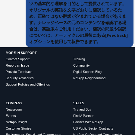
ツの基本的な理解を目的として提供されています。
オリジナルの英語を文字どおりに翻訳しているた
め、正確ではない翻訳が含まれている場合がありま
す。ナレッジベースの元のコンテンツを確認する場
合は、英語版をご利用ください。翻訳の問題や誤訳
については、アーティクルの最後にある[Feedback]
オプションを使用して報告できます。
MORE IN SUPPORT
Contact Support
Training
Report an Issue
Community
Provide Feedback
Digital Support Blog
Security Advisories
NetApp Neighborhood
Support Policies and Offerings
COMPANY
SALES
Newsroom
Try and Buy
Events
Find A Partner
NetApp Insight
Partner With NetApp
Customer Stories
US Public Sector Contracts
Environment, Social, and Governance
NetApp OnDemand Consumption