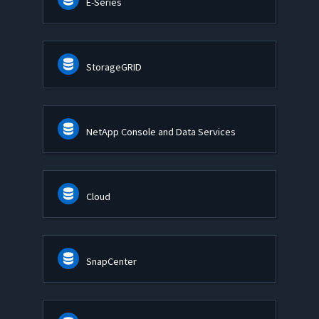
E-Series
StorageGRID
NetApp Console and Data Services
Cloud
SnapCenter