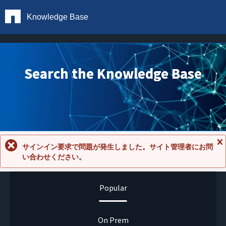
Knowledge Base
Search the Knowledge Base
サインイン要求で問題が発生しました。サイト管理者にお問
メ
い合わせください。
ッ
セ
ー
ジ
Popular
を
閉
じ
る
On Prem