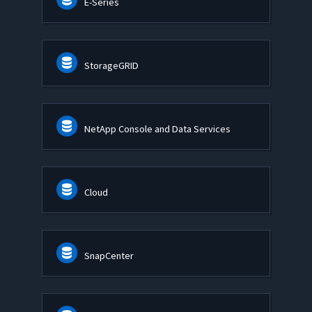
E-Series
StorageGRID
NetApp Console and Data Services
Cloud
SnapCenter