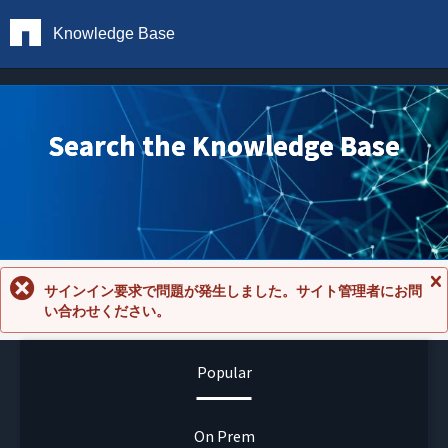
Knowledge Base
Search the Knowledge Base
サインイン要求で問題が発生しました。サイト管理者にお問
メ
い合わせください。
ッ
セ
ー
ジ
Popular
を
閉
じ
る
On Prem