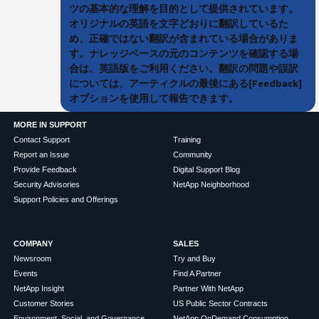
ツの基本的な理解を目的として提供されています。
オリジナルの英語を文字どおりに翻訳しているた
め、正確ではない翻訳が含まれている場合がありま
す。ナレッジベースの元のコンテンツを確認する場
合は、英語版をご利用ください。翻訳の問題や誤訳
については、アーティクルの最後にある[Feedback]
オプションを使用して報告できます。
MORE IN SUPPORT
Contact Support
Training
Report an Issue
Community
Provide Feedback
Digital Support Blog
Security Advisories
NetApp Neighborhood
Support Policies and Offerings
COMPANY
SALES
Newsroom
Try and Buy
Events
Find A Partner
NetApp Insight
Partner With NetApp
Customer Stories
US Public Sector Contracts
Environment, Social, and Governance
NetApp OnDemand Consumption