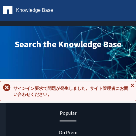
Knowledge Base
Search the Knowledge Base
サインイン要求で問題が発生しました。サイト管理者にお問
メ
い合わせください。
ッ
セ
ー
ジ
Popular
を
閉
じ
る
On Prem