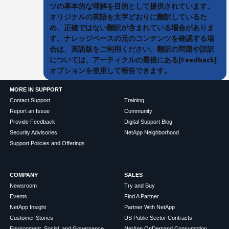
ツの基本的な理解を目的として提供されています。
オリジナルの英語を文字どおりに翻訳しているた
め、正確ではない翻訳が含まれている場合がありま
す。ナレッジベースの元のコンテンツを確認する場
合は、英語版をご利用ください。翻訳の問題や誤訳
については、アーティクルの最後にある[Feedback]
オプションを使用して報告できます。
MORE IN SUPPORT
Contact Support
Training
Report an Issue
Community
Provide Feedback
Digital Support Blog
Security Advisories
NetApp Neighborhood
Support Policies and Offerings
COMPANY
SALES
Newsroom
Try and Buy
Events
Find A Partner
NetApp Insight
Partner With NetApp
Customer Stories
US Public Sector Contracts
Environment, Social, and Governance
NetApp OnDemand Consumption