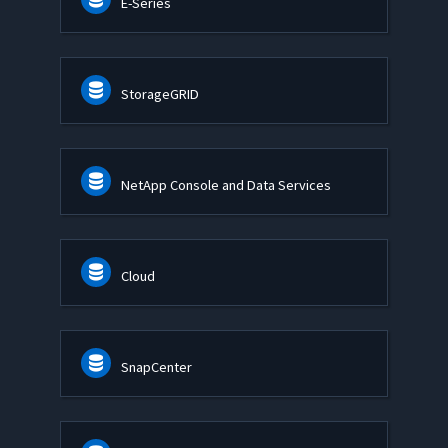
E-Series
StorageGRID
NetApp Console and Data Services
Cloud
SnapCenter