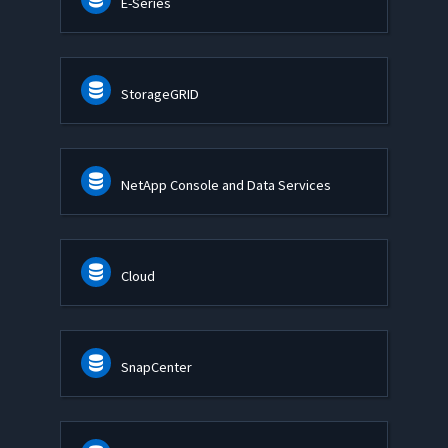
E-Series
StorageGRID
NetApp Console and Data Services
Cloud
SnapCenter