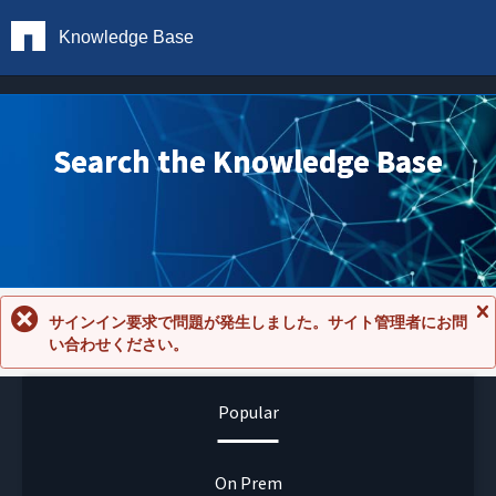
Knowledge Base
Search the Knowledge Base
サインイン要求で問題が発生しました。サイト管理者にお問
メ
い合わせください。
ッ
セ
ー
ジ
Popular
を
閉
じ
る
On Prem