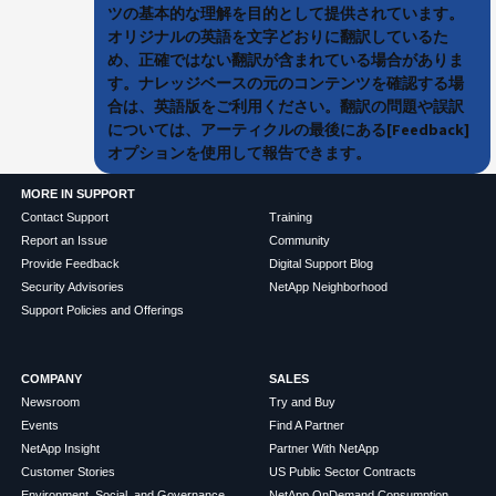
ツの基本的な理解を目的として提供されています。
オリジナルの英語を文字どおりに翻訳しているた
め、正確ではない翻訳が含まれている場合がありま
す。ナレッジベースの元のコンテンツを確認する場
合は、英語版をご利用ください。翻訳の問題や誤訳
については、アーティクルの最後にある[Feedback]
オプションを使用して報告できます。
MORE IN SUPPORT
Contact Support
Training
Report an Issue
Community
Provide Feedback
Digital Support Blog
Security Advisories
NetApp Neighborhood
Support Policies and Offerings
COMPANY
SALES
Newsroom
Try and Buy
Events
Find A Partner
NetApp Insight
Partner With NetApp
Customer Stories
US Public Sector Contracts
Environment, Social, and Governance
NetApp OnDemand Consumption