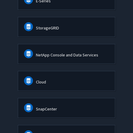
E-Series
StorageGRID
NetApp Console and Data Services
Cloud
SnapCenter