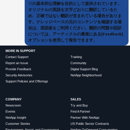
ツの基本的な理解を目的として提供されています。
オリジナルの英語を文字どおりに翻訳しているた
め、正確ではない翻訳が含まれている場合がありま
す。ナレッジベースの元のコンテンツを確認する場
合は、英語版をご利用ください。翻訳の問題や誤訳
については、アーティクルの最後にある[Feedback]
オプションを使用して報告できます。
MORE IN SUPPORT
Contact Support
Training
Report an Issue
Community
Provide Feedback
Digital Support Blog
Security Advisories
NetApp Neighborhood
Support Policies and Offerings
COMPANY
SALES
Newsroom
Try and Buy
Events
Find A Partner
NetApp Insight
Partner With NetApp
Customer Stories
US Public Sector Contracts
Environment, Social, and Governance
NetApp OnDemand Consumption