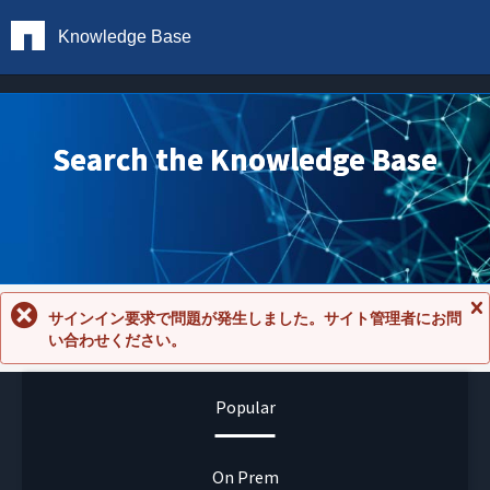
Knowledge Base
Search the Knowledge Base
サインイン要求で問題が発生しました。サイト管理者にお問
メ
い合わせください。
ッ
セ
ー
ジ
Popular
を
閉
じ
る
On Prem