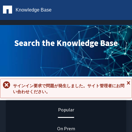
Knowledge Base
Search the Knowledge Base
サインイン要求で問題が発生しました。サイト管理者にお問
メ
い合わせください。
ッ
セ
ー
ジ
Popular
を
閉
じ
る
On Prem