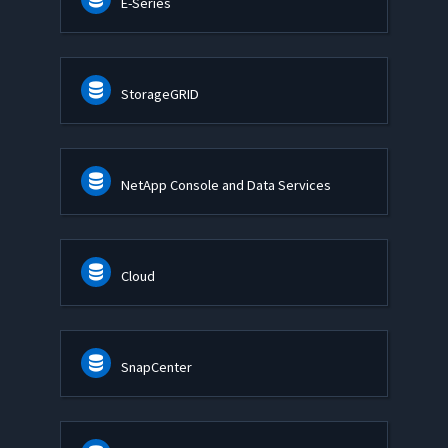
E-Series
StorageGRID
NetApp Console and Data Services
Cloud
SnapCenter