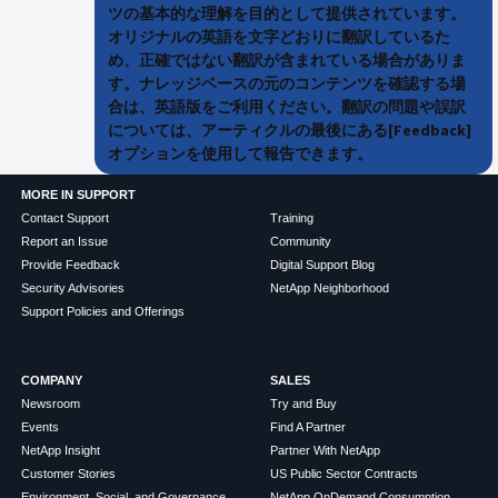
ツの基本的な理解を目的として提供されています。
オリジナルの英語を文字どおりに翻訳しているた
め、正確ではない翻訳が含まれている場合がありま
す。ナレッジベースの元のコンテンツを確認する場
合は、英語版をご利用ください。翻訳の問題や誤訳
については、アーティクルの最後にある[Feedback]
オプションを使用して報告できます。
MORE IN SUPPORT
Contact Support
Training
Report an Issue
Community
Provide Feedback
Digital Support Blog
Security Advisories
NetApp Neighborhood
Support Policies and Offerings
COMPANY
SALES
Newsroom
Try and Buy
Events
Find A Partner
NetApp Insight
Partner With NetApp
Customer Stories
US Public Sector Contracts
Environment, Social, and Governance
NetApp OnDemand Consumption