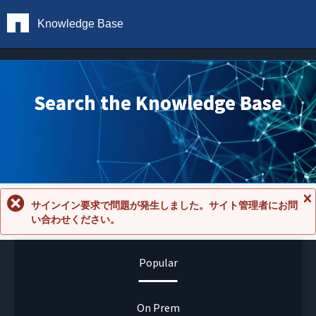
Knowledge Base
Search the Knowledge Base
サインイン要求で問題が発生しました。サイト管理者にお問
メ
い合わせください。
ッ
セ
ー
ジ
Popular
を
閉
じ
る
On Prem