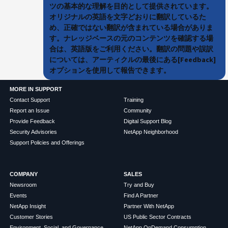
ツの基本的な理解を目的として提供されています。
オリジナルの英語を文字どおりに翻訳しているた
め、正確ではない翻訳が含まれている場合がありま
す。ナレッジベースの元のコンテンツを確認する場
合は、英語版をご利用ください。翻訳の問題や誤訳
については、アーティクルの最後にある[Feedback]
オプションを使用して報告できます。
MORE IN SUPPORT
Contact Support
Training
Report an Issue
Community
Provide Feedback
Digital Support Blog
Security Advisories
NetApp Neighborhood
Support Policies and Offerings
COMPANY
SALES
Newsroom
Try and Buy
Events
Find A Partner
NetApp Insight
Partner With NetApp
Customer Stories
US Public Sector Contracts
Environment, Social, and Governance
NetApp OnDemand Consumption