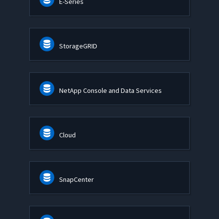
E-Series
StorageGRID
NetApp Console and Data Services
Cloud
SnapCenter