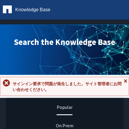
Knowledge Base
Search the Knowledge Base
サインイン要求で問題が発生しました。サイト管理者にお問
メ
い合わせください。
ッ
セ
ー
ジ
Popular
を
閉
じ
る
On Prem