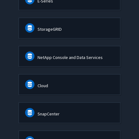
E-Series
StorageGRID
NetApp Console and Data Services
Cloud
SnapCenter