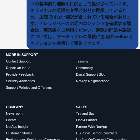
ツの基本的な理解を目的として提供されています。
オリジナルの英語を文字どおりに翻訳しているた
め、正確ではない翻訳が含まれている場合がありま
す。ナレッジベースの元のコンテンツを確認する場
合は、英語版をご利用ください。翻訳の問題や誤訳
については、アーティクルの最後にある[Feedback]
オプションを使用して報告できます。
MORE IN SUPPORT
Contact Support
Training
Report an Issue
Community
Provide Feedback
Digital Support Blog
Security Advisories
NetApp Neighborhood
Support Policies and Offerings
COMPANY
SALES
Newsroom
Try and Buy
Events
Find A Partner
NetApp Insight
Partner With NetApp
Customer Stories
US Public Sector Contracts
Environment, Social, and Governance
NetApp OnDemand Consumption