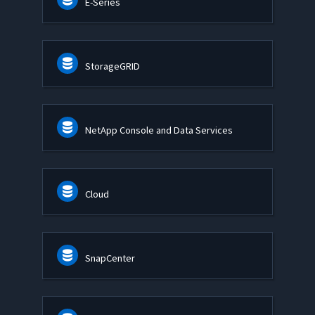
E-Series
StorageGRID
NetApp Console and Data Services
Cloud
SnapCenter