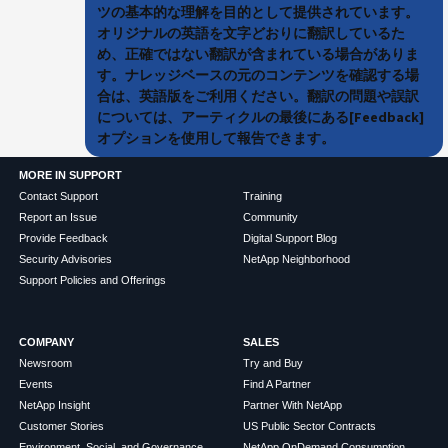
ツの基本的な理解を目的として提供されています。
オリジナルの英語を文字どおりに翻訳しているた
め、正確ではない翻訳が含まれている場合がありま
す。ナレッジベースの元のコンテンツを確認する場
合は、英語版をご利用ください。翻訳の問題や誤訳
については、アーティクルの最後にある[Feedback]
オプションを使用して報告できます。
MORE IN SUPPORT
Contact Support
Training
Report an Issue
Community
Provide Feedback
Digital Support Blog
Security Advisories
NetApp Neighborhood
Support Policies and Offerings
COMPANY
SALES
Newsroom
Try and Buy
Events
Find A Partner
NetApp Insight
Partner With NetApp
Customer Stories
US Public Sector Contracts
Environment, Social, and Governance
NetApp OnDemand Consumption