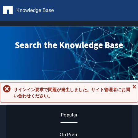
Knowledge Base
Search the Knowledge Base
サインイン要求で問題が発生しました。サイト管理者にお問
メ
い合わせください。
ッ
セ
ー
ジ
Popular
を
閉
じ
る
On Prem