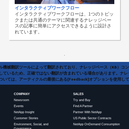
インタラクティブワークフロー
インタラクティブワークフローは、1つのトピッ
クまたは共通のテーマに関連するナレッジベー
スの記事に簡単にアクセスできるように設計さ
れています。
ラル機械翻訳ツールによって翻訳されており、ナレッジベース（KB）コ
しているため、正確ではない翻訳が含まれている場合があります。ナレ
いては、アーティクルの最後にある[Feedback]オプションを使用し
COMPANY
SALES
Newsroom
Try and Buy
Events
Find A Partner
NetApp Insight
Partner With NetApp
Customer Stories
US Public Sector Contracts
Environment, Social, and
NetApp OnDemand Consumption
Governance