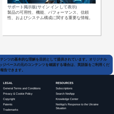
サポート掲示板(サイン イン して表示)
製品の可用性、機能、パフォーマンス、信頼
性、およびシステム構成に関する重要な情報。
ンテンツの基本的な理解を目的として提供されています。オリジナル
ッジベースの元のコンテンツを確認する場合は、英語版をご利用くだ
て報告できます。
LEGAL
RESOURCES
General Terms and Conditions
Subscriptions
Privacy & Cookie Policy
Search NetApp
Copyright
Knowledge Center
Patents
NetApp's Response to the Ukraine
Situation
Trademarks