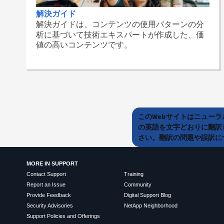
解決ガイド
解決ガイドは、コンテンツの使用パターンの分
析に基づいて技術エキスパートが作成した、価
値の高いコンテンツです。
このWebサイトはニュー
の英語を文字どおりに翻訳
さい。翻訳の問題や誤訳につ
MORE IN SUPPORT
Contact Support
Training
Report an Issue
Community
Provide Feedback
Digital Support Blog
Security Advisories
NetApp Neighborhood
Support Policies and Offerings