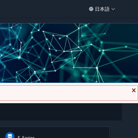
日本語
メ
ッ
セ
ー
ジ
を
閉
じ
る
E-Series