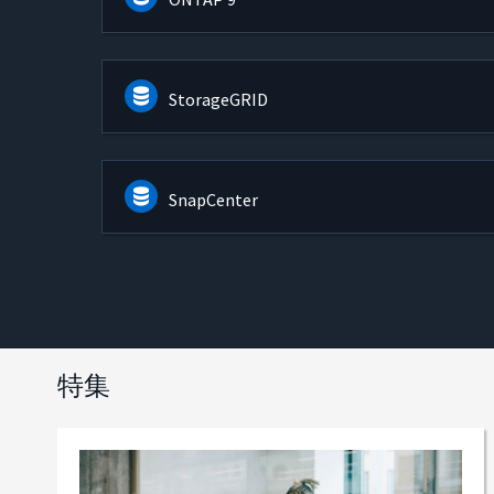
StorageGRID
SnapCenter
特集