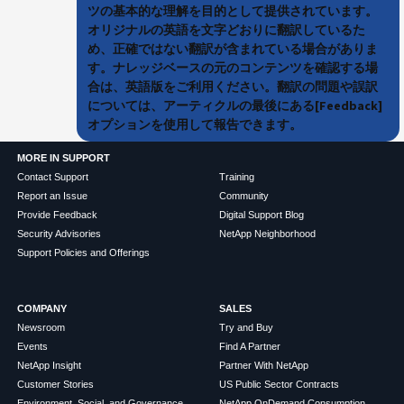
ツの基本的な理解を目的として提供されています。
オリジナルの英語を文字どおりに翻訳しているた
め、正確ではない翻訳が含まれている場合がありま
す。ナレッジベースの元のコンテンツを確認する場
合は、英語版をご利用ください。翻訳の問題や誤訳
については、アーティクルの最後にある[Feedback]
オプションを使用して報告できます。
MORE IN SUPPORT
Contact Support
Training
Report an Issue
Community
Provide Feedback
Digital Support Blog
Security Advisories
NetApp Neighborhood
Support Policies and Offerings
COMPANY
SALES
Newsroom
Try and Buy
Events
Find A Partner
NetApp Insight
Partner With NetApp
Customer Stories
US Public Sector Contracts
Environment, Social, and Governance
NetApp OnDemand Consumption