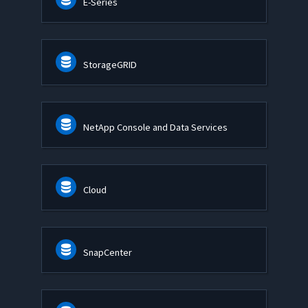
E-Series
StorageGRID
NetApp Console and Data Services
Cloud
SnapCenter