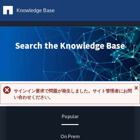
Knowledge Base
Search the Knowledge Base
サインイン要求で問題が発生しました。サイト管理者にお問
メ
い合わせください。
ッ
セ
ー
ジ
Popular
を
閉
じ
る
On Prem