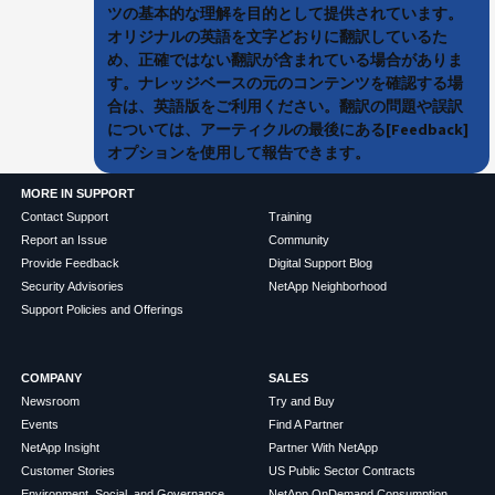
ツの基本的な理解を目的として提供されています。
オリジナルの英語を文字どおりに翻訳しているた
め、正確ではない翻訳が含まれている場合がありま
す。ナレッジベースの元のコンテンツを確認する場
合は、英語版をご利用ください。翻訳の問題や誤訳
については、アーティクルの最後にある[Feedback]
オプションを使用して報告できます。
MORE IN SUPPORT
Contact Support
Training
Report an Issue
Community
Provide Feedback
Digital Support Blog
Security Advisories
NetApp Neighborhood
Support Policies and Offerings
COMPANY
SALES
Newsroom
Try and Buy
Events
Find A Partner
NetApp Insight
Partner With NetApp
Customer Stories
US Public Sector Contracts
Environment, Social, and Governance
NetApp OnDemand Consumption