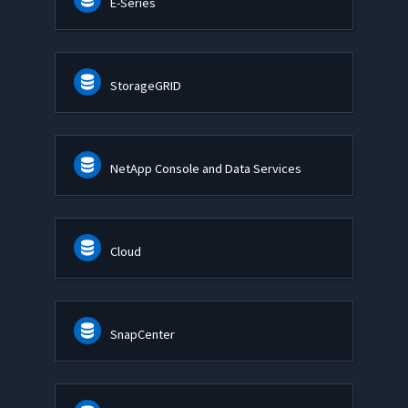
E-Series
StorageGRID
NetApp Console and Data Services
Cloud
SnapCenter