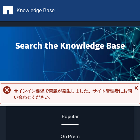
Knowledge Base
Search the Knowledge Base
サインイン要求で問題が発生しました。サイト管理者にお問
メ
い合わせください。
ッ
セ
ー
ジ
Popular
を
閉
じ
る
On Prem