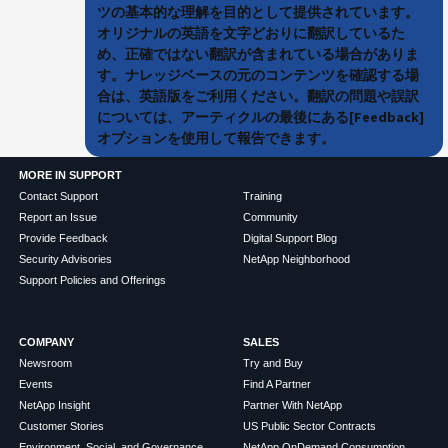
ツの基本的な理解を目的として提供されています。
オリジナルの英語を文字どおりに翻訳しているた
め、正確ではない翻訳が含まれている場合がありま
す。ナレッジベースの元のコンテンツを確認する場
合は、英語版をご利用ください。翻訳の問題や誤訳
については、アーティクルの最後にある[Feedback]
オプションを使用して報告できます。
MORE IN SUPPORT
Contact Support
Training
Report an Issue
Community
Provide Feedback
Digital Support Blog
Security Advisories
NetApp Neighborhood
Support Policies and Offerings
COMPANY
SALES
Newsroom
Try and Buy
Events
Find A Partner
NetApp Insight
Partner With NetApp
Customer Stories
US Public Sector Contracts
Environment, Social, and Governance
NetApp OnDemand Consumption