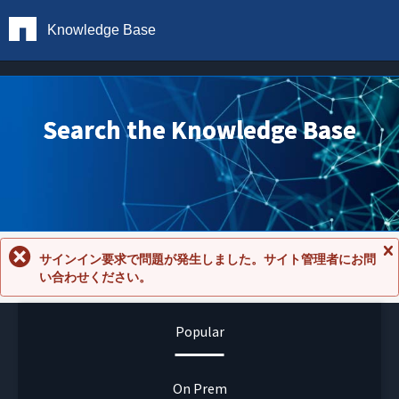
Knowledge Base
Search the Knowledge Base
サインイン要求で問題が発生しました。サイト管理者にお問
メ
い合わせください。
ッ
セ
ー
ジ
Popular
を
閉
じ
る
On Prem