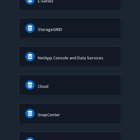
E-Series
StorageGRID
NetApp Console and Data Services
Cloud
SnapCenter