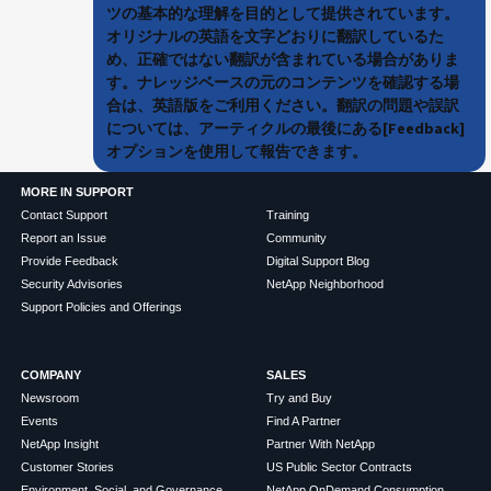
ツの基本的な理解を目的として提供されています。
オリジナルの英語を文字どおりに翻訳しているた
め、正確ではない翻訳が含まれている場合がありま
す。ナレッジベースの元のコンテンツを確認する場
合は、英語版をご利用ください。翻訳の問題や誤訳
については、アーティクルの最後にある[Feedback]
オプションを使用して報告できます。
MORE IN SUPPORT
Contact Support
Training
Report an Issue
Community
Provide Feedback
Digital Support Blog
Security Advisories
NetApp Neighborhood
Support Policies and Offerings
COMPANY
SALES
Newsroom
Try and Buy
Events
Find A Partner
NetApp Insight
Partner With NetApp
Customer Stories
US Public Sector Contracts
Environment, Social, and Governance
NetApp OnDemand Consumption