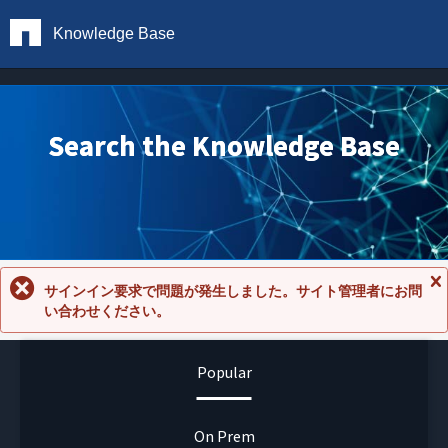
Knowledge Base
Search the Knowledge Base
サインイン要求で問題が発生しました。サイト管理者にお問
メ
い合わせください。
ッ
セ
ー
ジ
Popular
を
閉
じ
る
On Prem