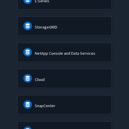
E-Series
StorageGRID
NetApp Console and Data Services
Cloud
SnapCenter