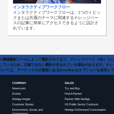
インタラクティブワークフロー
インタラクティブワークフローは、1つのトピッ
クまたは共通のテーマに関連するナレッジベー
スの記事に簡単にアクセスできるように設計さ
れています。
ラル機械翻訳ツールによって翻訳されており、ナレッジベース（KB）コ
しているため、正確ではない翻訳が含まれている場合があります。ナレ
いては、アーティクルの最後にある[Feedback]オプションを使用し
COMPANY
SALES
Newsroom
Try and Buy
Events
Find A Partner
NetApp Insight
Partner With NetApp
Customer Stories
US Public Sector Contracts
Environment, Social, and
NetApp OnDemand Consumption
Governance