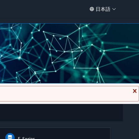
日本語
メ
ッ
セ
ー
ジ
を
閉
じ
る
E-Series