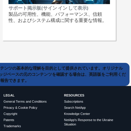
サポート掲示板(サイン イン して表示)
製品の可用性、機能、パフォーマンス、信頼
性、およびシステム構成に関する重要な情報。
ンテンツの基本的な理解を目的として提供されています。オリジナル
ッジベースの元のコンテンツを確認する場合は、英語版をご利用くだ
て報告できます。
LEGAL
RESOURCES
General Terms and Conditions
Subscriptions
Privacy & Cookie Policy
Search NetApp
Copyright
Knowledge Center
Patents
NetApp's Response to the Ukraine
Situation
Trademarks