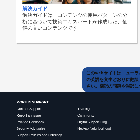
解決ガイド
解決ガイドは、コンテンツの使用パターンの分
析に基づいて技術エキスパートが作成した、価
値の高いコンテンツです。
このWebサイトはニュー
の英語を文字どおりに翻訳
さい。翻訳の問題や誤訳につ
MORE IN SUPPORT
Contact Support
Training
Report an Issue
Community
Provide Feedback
Digital Support Blog
Security Advisories
NetApp Neighborhood
Support Policies and Offerings