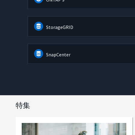
StorageGRID
SnapCenter
特集