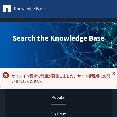
Knowledge Base
Search the Knowledge Base
サインイン要求で問題が発生しました。サイト管理者にお問
メ
い合わせください。
ッ
セ
ー
ジ
Popular
を
閉
じ
る
On Prem