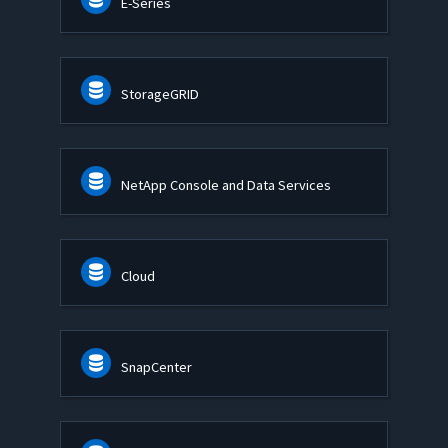
E-Series
StorageGRID
NetApp Console and Data Services
Cloud
SnapCenter