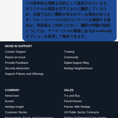
ツの基本的な理解を目的として提供されています。
オリジナルの英語を文字どおりに翻訳しているた
め、正確ではない翻訳が含まれている場合がありま
す。ナレッジベースの元のコンテンツを確認する場
合は、英語版をご利用ください。翻訳の問題や誤訳
については、アーティクルの最後にある[Feedback]
オプションを使用して報告できます。
MORE IN SUPPORT
Contact Support
Training
Report an Issue
Community
Provide Feedback
Digital Support Blog
Security Advisories
NetApp Neighborhood
Support Policies and Offerings
COMPANY
SALES
Newsroom
Try and Buy
Events
Find A Partner
NetApp Insight
Partner With NetApp
Customer Stories
US Public Sector Contracts
Environment, Social, and Governance
NetApp OnDemand Consumption