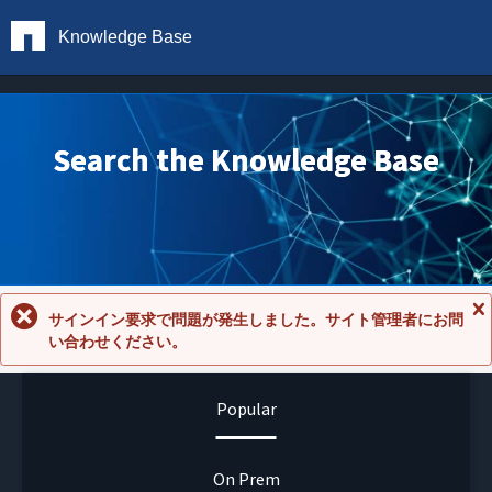
Knowledge Base
Search the Knowledge Base
サインイン要求で問題が発生しました。サイト管理者にお問
メ
い合わせください。
ッ
セ
ー
ジ
Popular
を
閉
じ
る
On Prem