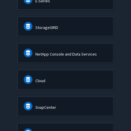
E-Series
StorageGRID
NetApp Console and Data Services
Cloud
SnapCenter