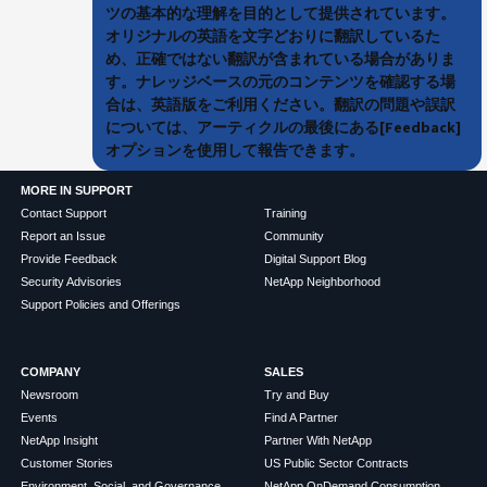
ツの基本的な理解を目的として提供されています。
オリジナルの英語を文字どおりに翻訳しているた
め、正確ではない翻訳が含まれている場合がありま
す。ナレッジベースの元のコンテンツを確認する場
合は、英語版をご利用ください。翻訳の問題や誤訳
については、アーティクルの最後にある[Feedback]
オプションを使用して報告できます。
MORE IN SUPPORT
Contact Support
Training
Report an Issue
Community
Provide Feedback
Digital Support Blog
Security Advisories
NetApp Neighborhood
Support Policies and Offerings
COMPANY
SALES
Newsroom
Try and Buy
Events
Find A Partner
NetApp Insight
Partner With NetApp
Customer Stories
US Public Sector Contracts
Environment, Social, and Governance
NetApp OnDemand Consumption