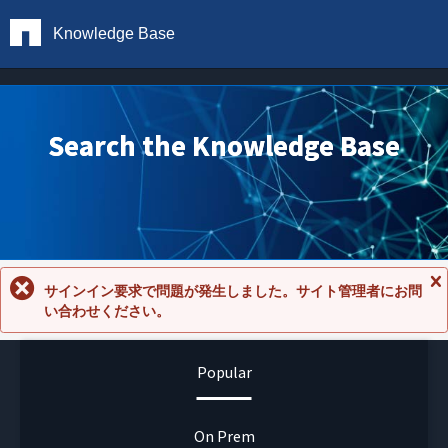
Knowledge Base
Search the Knowledge Base
サインイン要求で問題が発生しました。サイト管理者にお問
メ
い合わせください。
ッ
セ
ー
ジ
Popular
を
閉
じ
る
On Prem