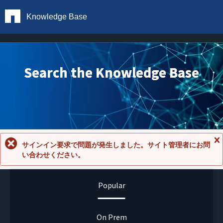
Knowledge Base
Search the Knowledge Base
サインイン要求で問題が発生しました。サイト管理者にお問
メ
い合わせください。
ッ
セ
ー
ジ
Popular
を
閉
じ
る
On Prem