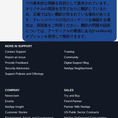
ツの基本的な理解を目的として提供されています。
オリジナルの英語を文字どおりに翻訳しているた
め、正確ではない翻訳が含まれている場合がありま
す。ナレッジベースの元のコンテンツを確認する場
合は、英語版をご利用ください。翻訳の問題や誤訳
については、アーティクルの最後にある[Feedback]
オプションを使用して報告できます。
MORE IN SUPPORT
Contact Support
Training
Report an Issue
Community
Provide Feedback
Digital Support Blog
Security Advisories
NetApp Neighborhood
Support Policies and Offerings
COMPANY
SALES
Newsroom
Try and Buy
Events
Find A Partner
NetApp Insight
Partner With NetApp
Customer Stories
US Public Sector Contracts
Environment, Social, and Governance
NetApp OnDemand Consumption