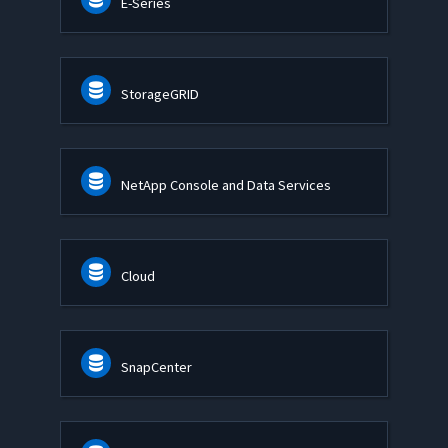
E-Series
StorageGRID
NetApp Console and Data Services
Cloud
SnapCenter