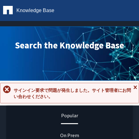
Knowledge Base
Search the Knowledge Base
サインイン要求で問題が発生しました。サイト管理者にお問
メ
い合わせください。
ッ
セ
ー
ジ
Popular
を
閉
じ
る
On Prem