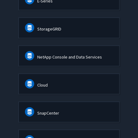
E-Series
StorageGRID
NetApp Console and Data Services
Cloud
SnapCenter