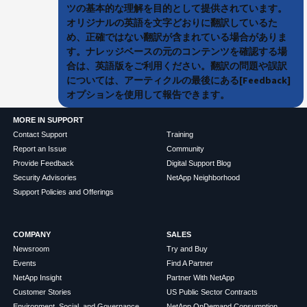
ツの基本的な理解を目的として提供されています。
オリジナルの英語を文字どおりに翻訳しているた
め、正確ではない翻訳が含まれている場合がありま
す。ナレッジベースの元のコンテンツを確認する場
合は、英語版をご利用ください。翻訳の問題や誤訳
については、アーティクルの最後にある[Feedback]
オプションを使用して報告できます。
MORE IN SUPPORT
Contact Support
Training
Report an Issue
Community
Provide Feedback
Digital Support Blog
Security Advisories
NetApp Neighborhood
Support Policies and Offerings
COMPANY
SALES
Newsroom
Try and Buy
Events
Find A Partner
NetApp Insight
Partner With NetApp
Customer Stories
US Public Sector Contracts
Environment, Social, and Governance
NetApp OnDemand Consumption