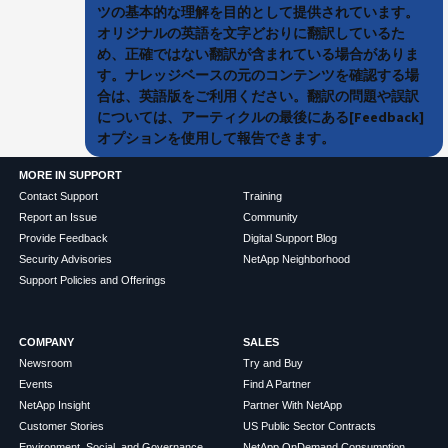
ツの基本的な理解を目的として提供されています。
オリジナルの英語を文字どおりに翻訳しているた
め、正確ではない翻訳が含まれている場合がありま
す。ナレッジベースの元のコンテンツを確認する場
合は、英語版をご利用ください。翻訳の問題や誤訳
については、アーティクルの最後にある[Feedback]
オプションを使用して報告できます。
MORE IN SUPPORT
Contact Support
Training
Report an Issue
Community
Provide Feedback
Digital Support Blog
Security Advisories
NetApp Neighborhood
Support Policies and Offerings
COMPANY
SALES
Newsroom
Try and Buy
Events
Find A Partner
NetApp Insight
Partner With NetApp
Customer Stories
US Public Sector Contracts
Environment, Social, and Governance
NetApp OnDemand Consumption