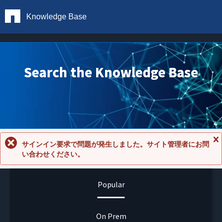
Knowledge Base
Search the Knowledge Base
サインイン要求で問題が発生しました。サイト管理者にお問
メ
い合わせください。
ッ
セ
ー
ジ
Popular
を
閉
じ
る
On Prem