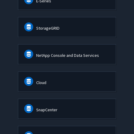
E-Series
StorageGRID
NetApp Console and Data Services
Cloud
SnapCenter