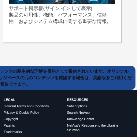
サポート掲示板(サイン イン して表示)
製品の可用性、機能、パフォーマンス、信頼
性、およびシステム構成に関する重要な情報。
ンテンツの基本的な理解を目的として提供されています。オリジナル
ッジベースの元のコンテンツを確認する場合は、英語版をご利用くだ
て報告できます。
LEGAL
RESOURCES
General Terms and Conditions
Subscriptions
Privacy & Cookie Policy
Search NetApp
Copyright
Knowledge Center
Patents
NetApp's Response to the Ukraine
Situation
Trademarks