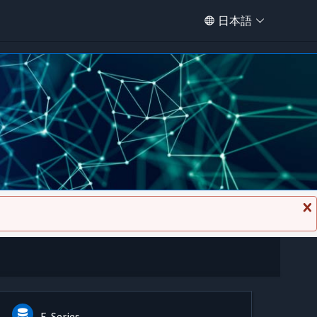
日本語
メ
ッ
セ
ー
ジ
を
閉
じ
る
E-Series