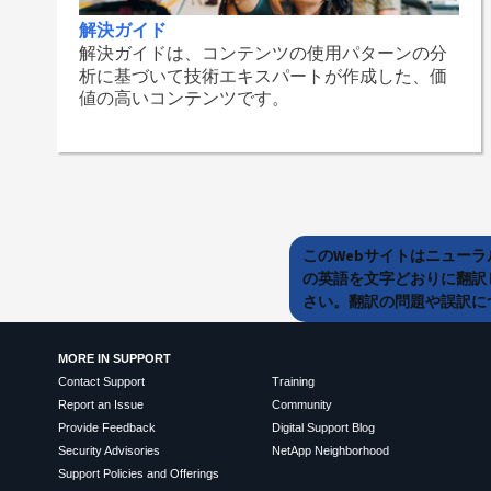
解決ガイド
解決ガイドは、コンテンツの使用パターンの分
析に基づいて技術エキスパートが作成した、価
値の高いコンテンツです。
このWebサイトはニュー
の英語を文字どおりに翻訳
さい。翻訳の問題や誤訳につ
MORE IN SUPPORT
Contact Support
Training
Report an Issue
Community
Provide Feedback
Digital Support Blog
Security Advisories
NetApp Neighborhood
Support Policies and Offerings