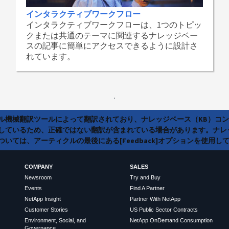
インタラクティブワークフロー
インタラクティブワークフローは、1つのトピッ
クまたは共通のテーマに関連するナレッジベー
スの記事に簡単にアクセスできるように設計さ
れています。
ラル機械翻訳ツールによって翻訳されており、ナレッジベース（KB）コ
しているため、正確ではない翻訳が含まれている場合があります。ナレ
いては、アーティクルの最後にある[Feedback]オプションを使用し
COMPANY
SALES
Newsroom
Try and Buy
Events
Find A Partner
NetApp Insight
Partner With NetApp
Customer Stories
US Public Sector Contracts
Environment, Social, and
NetApp OnDemand Consumption
Governance