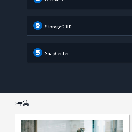
StorageGRID
SnapCenter
特集