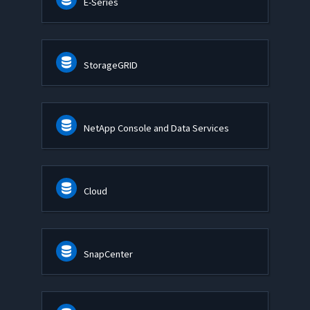
E-Series
StorageGRID
NetApp Console and Data Services
Cloud
SnapCenter