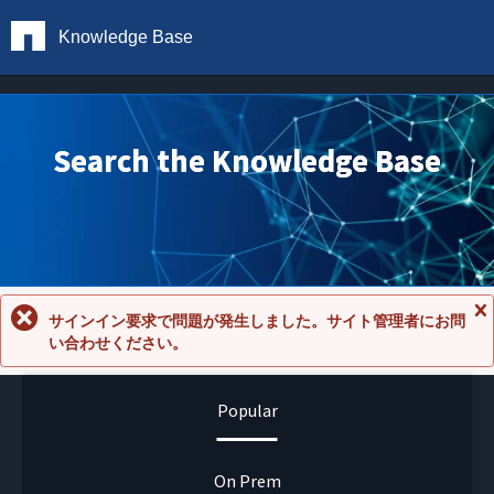
Knowledge Base
Search the Knowledge Base
サインイン要求で問題が発生しました。サイト管理者にお問
メ
い合わせください。
ッ
セ
ー
ジ
Popular
を
閉
じ
る
On Prem