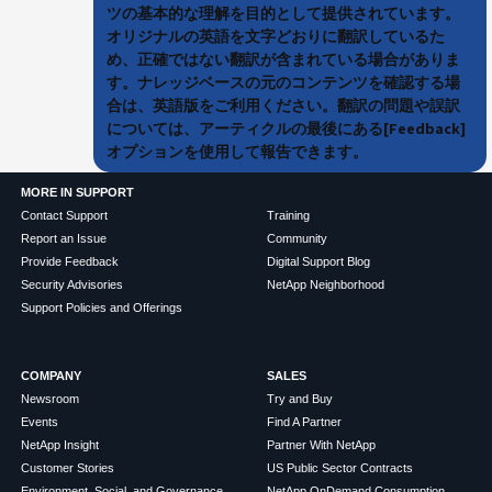
ツの基本的な理解を目的として提供されています。
オリジナルの英語を文字どおりに翻訳しているた
め、正確ではない翻訳が含まれている場合がありま
す。ナレッジベースの元のコンテンツを確認する場
合は、英語版をご利用ください。翻訳の問題や誤訳
については、アーティクルの最後にある[Feedback]
オプションを使用して報告できます。
MORE IN SUPPORT
Contact Support
Training
Report an Issue
Community
Provide Feedback
Digital Support Blog
Security Advisories
NetApp Neighborhood
Support Policies and Offerings
COMPANY
SALES
Newsroom
Try and Buy
Events
Find A Partner
NetApp Insight
Partner With NetApp
Customer Stories
US Public Sector Contracts
Environment, Social, and Governance
NetApp OnDemand Consumption