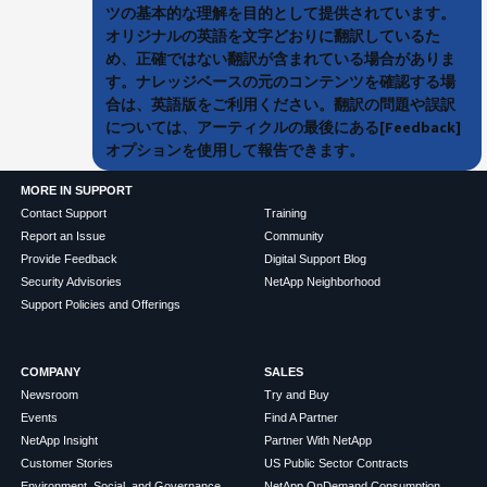
ツの基本的な理解を目的として提供されています。
オリジナルの英語を文字どおりに翻訳しているた
め、正確ではない翻訳が含まれている場合がありま
す。ナレッジベースの元のコンテンツを確認する場
合は、英語版をご利用ください。翻訳の問題や誤訳
については、アーティクルの最後にある[Feedback]
オプションを使用して報告できます。
MORE IN SUPPORT
Contact Support
Training
Report an Issue
Community
Provide Feedback
Digital Support Blog
Security Advisories
NetApp Neighborhood
Support Policies and Offerings
COMPANY
SALES
Newsroom
Try and Buy
Events
Find A Partner
NetApp Insight
Partner With NetApp
Customer Stories
US Public Sector Contracts
Environment, Social, and Governance
NetApp OnDemand Consumption