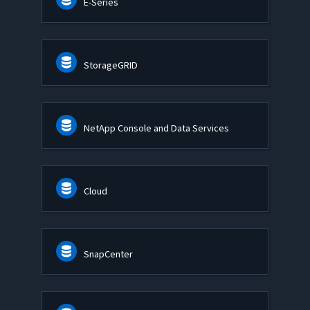
E-Series
StorageGRID
NetApp Console and Data Services
Cloud
SnapCenter