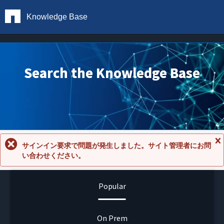
Knowledge Base
Search the Knowledge Base
サインイン要求で問題が発生しました。サイト管理者にお問
メ
い合わせください。
ッ
セ
ー
ジ
Popular
を
閉
じ
る
On Prem