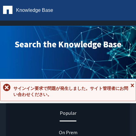
Knowledge Base
Search the Knowledge Base
サインイン要求で問題が発生しました。サイト管理者にお問
メ
い合わせください。
ッ
セ
ー
ジ
Popular
を
閉
じ
る
On Prem