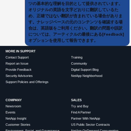
ツの基本的な理解を目的として提供されています。
オリジナルの英語を文字どおりに翻訳しているた
め、正確ではない翻訳が含まれている場合がありま
す。ナレッジベースの元のコンテンツを確認する場
合は、英語版をご利用ください。翻訳の問題や誤訳
については、アーティクルの最後にある[Feedback]
オプションを使用して報告できます。
MORE IN SUPPORT
Contact Support
Training
Report an Issue
Community
Provide Feedback
Digital Support Blog
Security Advisories
NetApp Neighborhood
Support Policies and Offerings
COMPANY
SALES
Newsroom
Try and Buy
Events
Find A Partner
NetApp Insight
Partner With NetApp
Customer Stories
US Public Sector Contracts
Environment, Social, and Governance
NetApp OnDemand Consumption