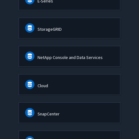
E-Series
StorageGRID
NetApp Console and Data Services
Cloud
SnapCenter