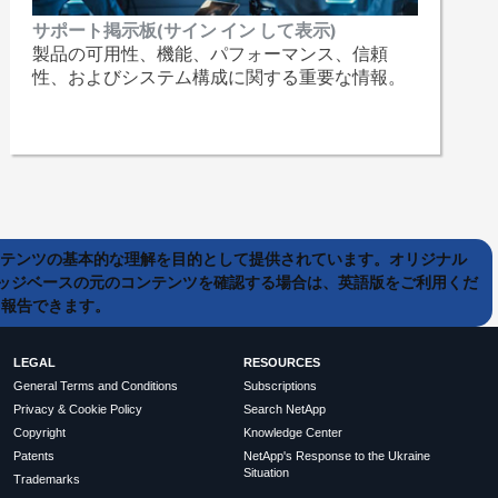
サポート掲示板(サイン イン して表示)
製品の可用性、機能、パフォーマンス、信頼
性、およびシステム構成に関する重要な情報。
ンテンツの基本的な理解を目的として提供されています。オリジナル
ッジベースの元のコンテンツを確認する場合は、英語版をご利用くだ
て報告できます。
LEGAL
RESOURCES
General Terms and Conditions
Subscriptions
Privacy & Cookie Policy
Search NetApp
Copyright
Knowledge Center
Patents
NetApp's Response to the Ukraine
Situation
Trademarks