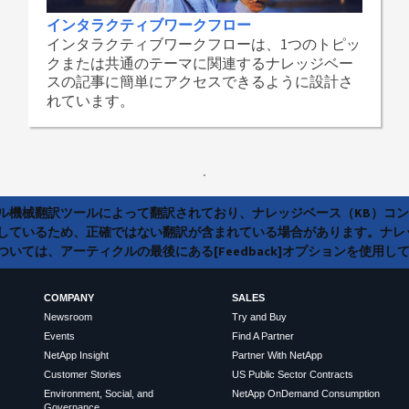
インタラクティブワークフロー
インタラクティブワークフローは、1つのトピッ
クまたは共通のテーマに関連するナレッジベー
スの記事に簡単にアクセスできるように設計さ
れています。
ラル機械翻訳ツールによって翻訳されており、ナレッジベース（KB）コ
しているため、正確ではない翻訳が含まれている場合があります。ナレ
いては、アーティクルの最後にある[Feedback]オプションを使用し
COMPANY
SALES
Newsroom
Try and Buy
Events
Find A Partner
NetApp Insight
Partner With NetApp
Customer Stories
US Public Sector Contracts
Environment, Social, and
NetApp OnDemand Consumption
Governance