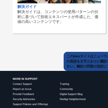
解決ガイド
解決ガイドは、コンテンツの使用パターンの分
析に基づいて技術エキスパートが作成した、価
値の高いコンテンツです。
このWebサイトはニュー
の英語を文字どおりに翻訳
さい。翻訳の問題や誤訳につ
MORE IN SUPPORT
Contact Support
Training
Report an Issue
Community
Provide Feedback
Digital Support Blog
Security Advisories
NetApp Neighborhood
Support Policies and Offerings