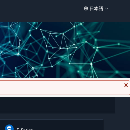
日本語
メ
ッ
セ
ー
ジ
を
閉
じ
る
E-Series