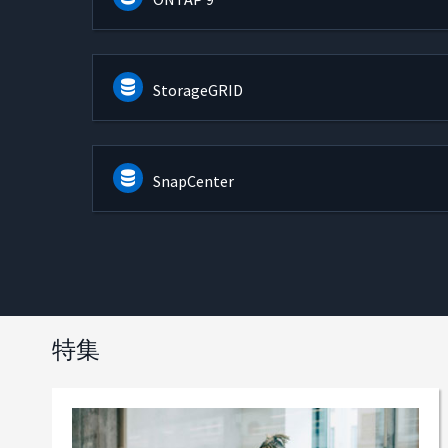
StorageGRID
SnapCenter
特集