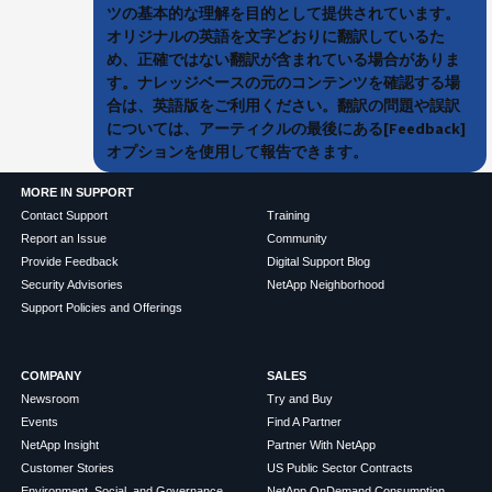
ツの基本的な理解を目的として提供されています。
オリジナルの英語を文字どおりに翻訳しているた
め、正確ではない翻訳が含まれている場合がありま
す。ナレッジベースの元のコンテンツを確認する場
合は、英語版をご利用ください。翻訳の問題や誤訳
については、アーティクルの最後にある[Feedback]
オプションを使用して報告できます。
MORE IN SUPPORT
Contact Support
Training
Report an Issue
Community
Provide Feedback
Digital Support Blog
Security Advisories
NetApp Neighborhood
Support Policies and Offerings
COMPANY
SALES
Newsroom
Try and Buy
Events
Find A Partner
NetApp Insight
Partner With NetApp
Customer Stories
US Public Sector Contracts
Environment, Social, and Governance
NetApp OnDemand Consumption