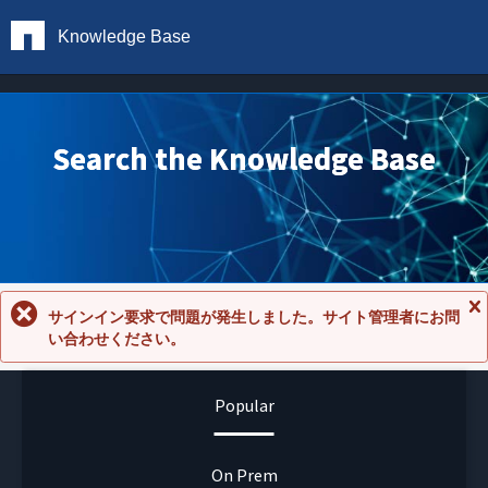
Knowledge Base
Search the Knowledge Base
サインイン要求で問題が発生しました。サイト管理者にお問
メ
い合わせください。
ッ
セ
ー
ジ
Popular
を
閉
じ
る
On Prem