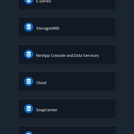
E-Series
StorageGRID
NetApp Console and Data Services
Cloud
SnapCenter