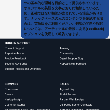
ツの基本的な理解を目的として提供されています。
オリジナルの英語を文字どおりに翻訳しているた
め、正確ではない翻訳が含まれている場合がありま
す。ナレッジベースの元のコンテンツを確認する場
合は、英語版をご利用ください。翻訳の問題や誤訳
については、アーティクルの最後にある[Feedback]
オプションを使用して報告できます。
MORE IN SUPPORT
Contact Support
Training
Report an Issue
Community
Provide Feedback
Digital Support Blog
Security Advisories
NetApp Neighborhood
Support Policies and Offerings
COMPANY
SALES
Newsroom
Try and Buy
Events
Find A Partner
NetApp Insight
Partner With NetApp
Customer Stories
US Public Sector Contracts
Environment, Social, and Governance
NetApp OnDemand Consumption