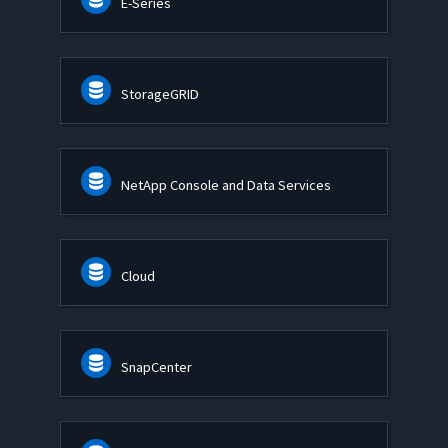
E-Series
StorageGRID
NetApp Console and Data Services
Cloud
SnapCenter