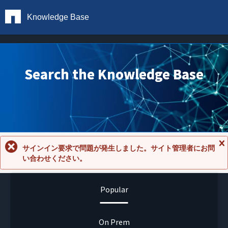
Knowledge Base
Search the Knowledge Base
サインイン要求で問題が発生しました。サイト管理者にお問
メ
い合わせください。
ッ
セ
ー
ジ
Popular
を
閉
じ
る
On Prem