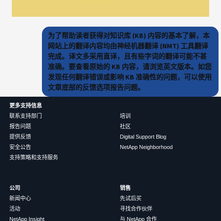
为了帮助读者获得对知识库 (KB) 内容的基本了解，本
网站上的翻译内容均由神经机器翻译 (NMT) 工具翻译
完成。译文多采用直译，且有些字词的翻译可能不甚
准确。要查看原始的 KB 内容，请浏览英文版本。如您
发现任何翻译错误或影响 KB 准确性的问题，可以使用
文章底部的反馈选项报告问题。
更多支持信息
联系支持部门
培训
报告问题
社区
提供反馈
Digital Support Blog
安全公告
NetApp Neighborhood
支持策略和支持服务
公司
销售
新闻中心
先试后买
活动
寻找合作伙伴
NetApp Insight
与 NetApp 合作