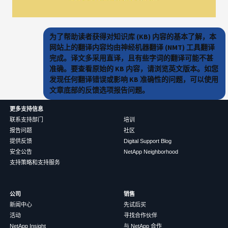
为了帮助读者获得对知识库 (KB) 内容的基本了解，本
网站上的翻译内容均由神经机器翻译 (NMT) 工具翻译
完成。译文多采用直译，且有些字词的翻译可能不甚
准确。要查看原始的 KB 内容，请浏览英文版本。如您
发现任何翻译错误或影响 KB 准确性的问题，可以使用
文章底部的反馈选项报告问题。
更多支持信息
联系支持部门
培训
报告问题
社区
提供反馈
Digital Support Blog
安全公告
NetApp Neighborhood
支持策略和支持服务
公司
销售
新闻中心
先试后买
活动
寻找合作伙伴
NetApp Insight
与 NetApp 合作