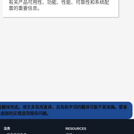
有关产品可用性、功能、性能、可靠性和系统配
置的重要信息。
) 工具翻译完成。译文多采用直译，且有些字词的翻译可能不甚准确。要查
文章底部的反馈选项报告问题。
法务
RESOURCES