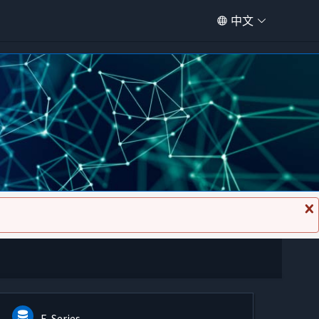
中文
关
闭
消
息
E-Series