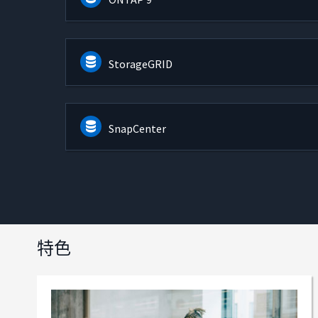
StorageGRID
SnapCenter
特色