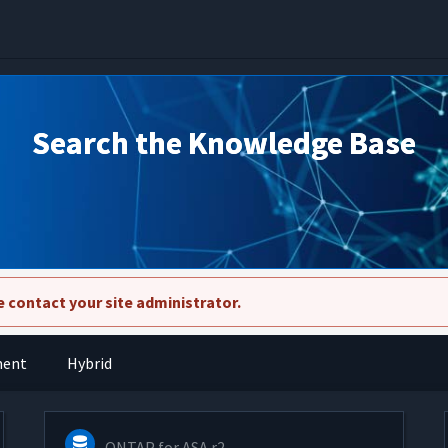
Search the Knowledge Base
 contact your site administrator.
ment
Hybrid
ONTAP for ASA r2