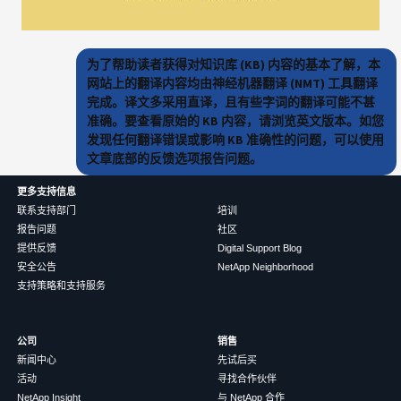
为了帮助读者获得对知识库 (KB) 内容的基本了解，本
网站上的翻译内容均由神经机器翻译 (NMT) 工具翻译
完成。译文多采用直译，且有些字词的翻译可能不甚
准确。要查看原始的 KB 内容，请浏览英文版本。如您
发现任何翻译错误或影响 KB 准确性的问题，可以使用
文章底部的反馈选项报告问题。
更多支持信息
联系支持部门
培训
报告问题
社区
提供反馈
Digital Support Blog
安全公告
NetApp Neighborhood
支持策略和支持服务
公司
销售
新闻中心
先试后买
活动
寻找合作伙伴
NetApp Insight
与 NetApp 合作