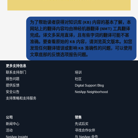
为了帮助读者获得对知识库 (KB) 内容的基本了解，本
网站上的翻译内容均由神经机器翻译 (NMT) 工具翻译
完成。译文多采用直译，且有些字词的翻译可能不甚
准确。要查看原始的 KB 内容，请浏览英文版本。如您
发现任何翻译错误或影响 KB 准确性的问题，可以使用
文章底部的反馈选项报告问题。
更多支持信息
联系支持部门
培训
报告问题
社区
提供反馈
Digital Support Blog
安全公告
NetApp Neighborhood
支持策略和支持服务
公司
销售
新闻中心
先试后买
活动
寻找合作伙伴
NetApp Insight
与 NetApp 合作