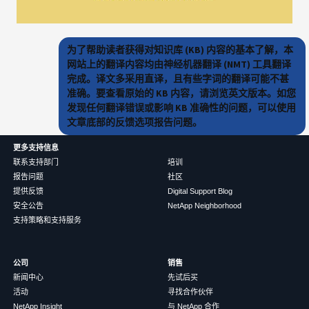
为了帮助读者获得对知识库 (KB) 内容的基本了解，本
网站上的翻译内容均由神经机器翻译 (NMT) 工具翻译
完成。译文多采用直译，且有些字词的翻译可能不甚
准确。要查看原始的 KB 内容，请浏览英文版本。如您
发现任何翻译错误或影响 KB 准确性的问题，可以使用
文章底部的反馈选项报告问题。
更多支持信息
联系支持部门
培训
报告问题
社区
提供反馈
Digital Support Blog
安全公告
NetApp Neighborhood
支持策略和支持服务
公司
销售
新闻中心
先试后买
活动
寻找合作伙伴
NetApp Insight
与 NetApp 合作